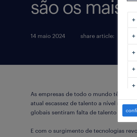
são os mais 
14 maio 2024
share article:
As empresas de todo o mundo têm de enf
atual escassez de talento a nível mundial
conf
globais sentiram falta de talento os últ
E com o surgimento de tecnologias revo