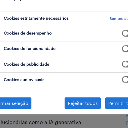
afetados
Cookies estritamente necessários
Sempre at
Cookies de desempenho
Cookies de funcionalidade
Cookies de publicidade
Cookies audiovisuais
rentar um desafio persistente: a
. De facto, dois terços dos líderes
irmar seleção
Rejeitar todos
Permitir 
imos 12 meses.
lucionárias como a IA generativa