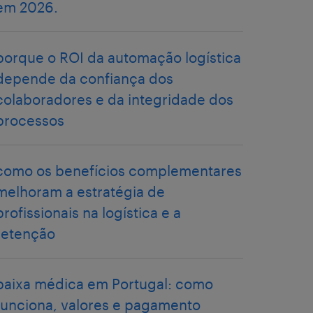
em 2026.
porque o ROI da automação logística
depende da confiança dos
colaboradores e da integridade dos
processos
como os benefícios complementares
melhoram a estratégia de
profissionais na logística e a
retenção
baixa médica em Portugal: como
funciona, valores e pagamento