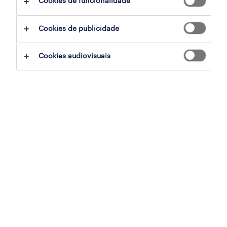
Cookies de funcionalidade
Os locais de fabrico e industriais estão a
Cookies de publicidade
entrar numa transição que parece tanto
urgente como inevitável. Técnicos
Cookies audiovisuais
experientes estão a reformar-se mais
rapidamente do que as empresas conseguem
substituí-los, e as funções de técnico de
entrada continuam a registar uma elevada
rotatividade devido ao esgotamento, apoio
limitado e percursos de progressão pouco
claros. Ao mesmo tempo, as exigências de
produção não mostram sinais de
abrandamento.
Esta é a verdadeira crise das equipas de