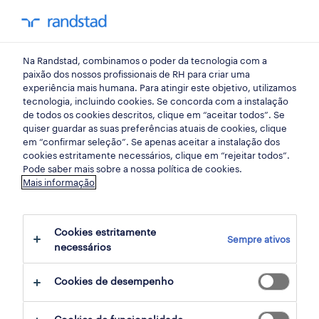
my randst
Na Randstad, combinamos o poder da tecnologia com a
bem estar no trabalho
paixão dos nossos profissionais de RH para criar uma
experiência mais humana. Para atingir este objetivo, utilizamos
tecnologia, incluindo cookies. Se concorda com a instalação
para além do entusiasmo:
de todos os cookies descritos, clique em “aceitar todos”. Se
quiser guardar as suas preferências atuais de cookies, clique
3 tendências de IA que
em “confirmar seleção”. Se apenas aceitar a instalação dos
cookies estritamente necessários, clique em “rejeitar todos”.
estão a redefinir as
Pode saber mais sobre a nossa política de cookies.
Mais informação
profissões especializadas.
Cookies estritamente
16 fevereiro 2026
Sempre ativos
necessários
share article:
Cookies de desempenho