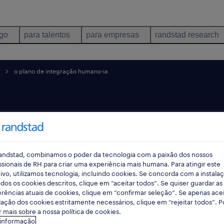
ego
para talentos
para empresas
randstad research
o plano de integração humano-ia
humano-
andstad, combinamos o poder da tecnologia com a paixão dos nossos
ssionais de RH para criar uma experiência mais humana. Para atingir este
ivo, utilizamos tecnologia, incluindo cookies. Se concorda com a instala
dos os cookies descritos, clique em “aceitar todos”. Se quiser guardar as
rências atuais de cookies, clique em “confirmar seleção”. Se apenas acei
lação dos cookies estritamente necessários, clique em “rejeitar todos”. 
 mais sobre a nossa política de cookies.
 informação