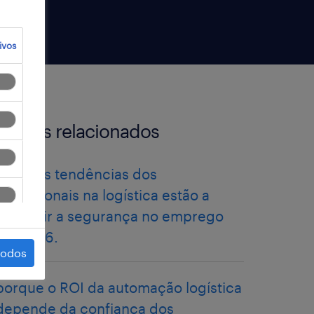
ivos
artigos relacionados
como as tendências dos
profissionais na logística estão a
redefinir a segurança no emprego
em 2026.
todos
porque o ROI da automação logística
depende da confiança dos