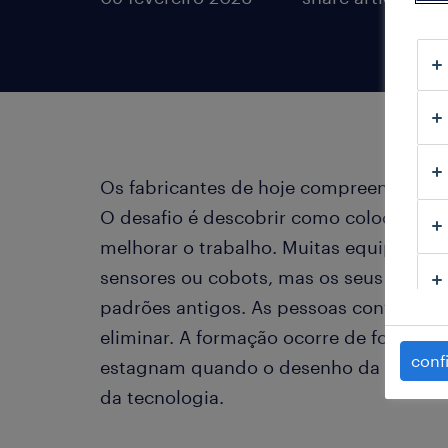
Os fabricantes de hoje compreendem po
O desafio é descobrir como colocá-la e
melhorar o trabalho. Muitas equipas já u
sensores ou cobots, mas os seus fluxo
padrões antigos. As pessoas contornam 
eliminar. A formação ocorre de forma in
conf
estagnam quando o desenho da equipa 
da tecnologia.