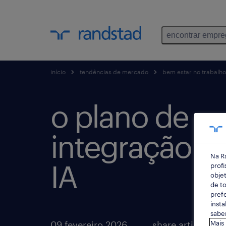
encontrar empr
início
tendências de mercado
bem estar no trabalho
o plano de
integração 
Na R
IA
profi
objet
de to
prefe
insta
saber
09 fevereiro 2026
share article:
Mais