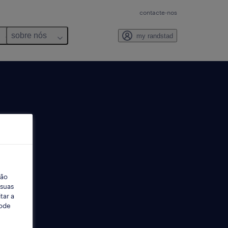
contacte-nos
sobre nós
my randstad
ção
 suas
tar a
Pode