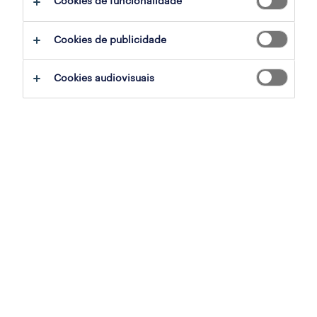
Cookies de funcionalidade
segurança no trabalho é uma obrigação legal
e uma prioridade para qualquer organização
Cookies de publicidade
que valorize o bem-estar dos seus
Cookies audiovisuais
colaboradores.
Neste artigo, explicamos o que diz a
legislação em Portugal, quais os princípios
básicos da segurança no trabalho e como as
empresas podem cumprir as normas e
promover ambientes laborais mais seguros,
produtivos e saudáveis.
O que é higiene e segurança no
trabalho?