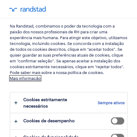
my randst
Na Randstad, combinamos o poder da tecnologia com a
bem estar no trabalho
paixão dos nossos profissionais de RH para criar uma
experiência mais humana. Para atingir este objetivo, utilizamos
tecnologia, incluindo cookies. Se concorda com a instalação
Higiene e segurança no
de todos os cookies descritos, clique em “aceitar todos”. Se
quiser guardar as suas preferências atuais de cookies, clique
trabalho: o que é,
em “confirmar seleção”. Se apenas aceitar a instalação dos
cookies estritamente necessários, clique em “rejeitar todos”.
importância e legislação
Pode saber mais sobre a nossa política de cookies.
Mais informação
22 abril 2025
Cookies estritamente
share article:
Sempre ativos
necessários
Cookies de desempenho
Garantir condições adequadas de higiene e