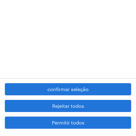
RANDSTAD,
, and SHAPING THE WORLD OF WORK are
registered trademarks of © Randstad N.V.
contacte-nos
termos e condições
política de privacidade
regime geral da prevenção da corrupção
denúncia de má conduta
confirmar seleção
reportar problemas de segurança
cookies
Rejeitar todos
mapa do site
Permitir todos
esteja atento