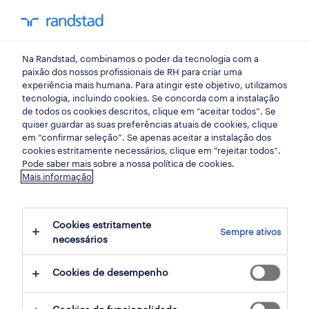
my randst
Na Randstad, combinamos o poder da tecnologia com a
bem estar no trabalho
paixão dos nossos profissionais de RH para criar uma
experiência mais humana. Para atingir este objetivo, utilizamos
tecnologia, incluindo cookies. Se concorda com a instalação
como criar uma equipa de
de todos os cookies descritos, clique em “aceitar todos”. Se
quiser guardar as suas preferências atuais de cookies, clique
trabalho flexível.
em “confirmar seleção”. Se apenas aceitar a instalação dos
cookies estritamente necessários, clique em “rejeitar todos”.
Pode saber mais sobre a nossa política de cookies.
24 março 2025
Mais informação
share article:
Cookies estritamente
Sempre ativos
necessários
Cookies de desempenho
A contratação flexível - e especificamente a
capacidade de adquirir competências