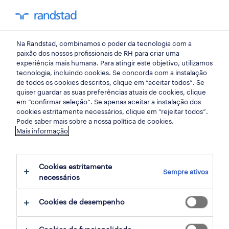
my randst
Na Randstad, combinamos o poder da tecnologia com a
bem estar no trabalho
paixão dos nossos profissionais de RH para criar uma
experiência mais humana. Para atingir este objetivo, utilizamos
tecnologia, incluindo cookies. Se concorda com a instalação
6 hábitos que podem
de todos os cookies descritos, clique em “aceitar todos”. Se
quiser guardar as suas preferências atuais de cookies, clique
prejudicar a sua carreira
em “confirmar seleção”. Se apenas aceitar a instalação dos
cookies estritamente necessários, clique em “rejeitar todos”.
Pode saber mais sobre a nossa política de cookies.
22 outubro 2019
Mais informação
share article:
Cookies estritamente
Sempre ativos
necessários
Cookies de desempenho
Saber como agir no local de trabalho nem
sempre é fácil. E se alguns hábitos podem ser