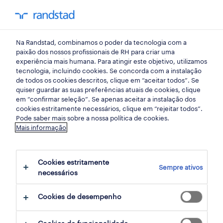
my randst
Na Randstad, combinamos o poder da tecnologia com a
início
paixão dos nossos profissionais de RH para criar uma
experiência mais humana. Para atingir este objetivo, utilizamos
tecnologia, incluindo cookies. Se concorda com a instalação
hello, software developer!
de todos os cookies descritos, clique em “aceitar todos”. Se
quiser guardar as suas preferências atuais de cookies, clique
em “confirmar seleção”. Se apenas aceitar a instalação dos
Are you passionate about analyzing and
cookies estritamente necessários, clique em “rejeitar todos”.
Pode saber mais sobre a nossa política de cookies.
designing solutions for technical problems?
Mais informação
Do you have the drive to collaborate with
others and a growth mindset? If that is you,
Cookies estritamente
and you're looking to join a technological
Sempre ativos
necessários
multinational and work with OutSystems
technology, apply! This is the challenge, are
Cookies de desempenho
you up for it?