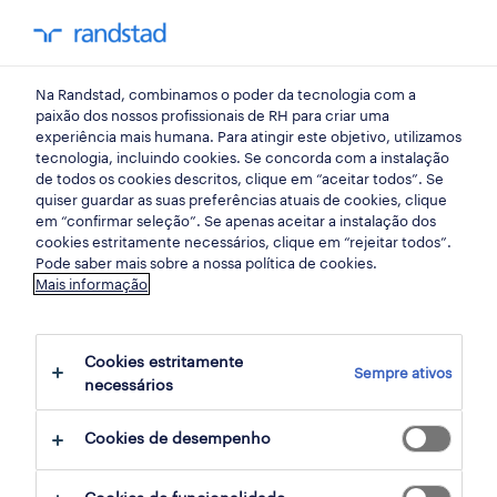
my randst
Na Randstad, combinamos o poder da tecnologia com a
press
paixão dos nossos profissionais de RH para criar uma
experiência mais humana. Para atingir este objetivo, utilizamos
tecnologia, incluindo cookies. Se concorda com a instalação
Novo produto da Randstad
de todos os cookies descritos, clique em “aceitar todos”. Se
quiser guardar as suas preferências atuais de cookies, clique
transforma “big data” em
em “confirmar seleção”. Se apenas aceitar a instalação dos
cookies estritamente necessários, clique em “rejeitar todos”.
“smart data” guiando a
Pode saber mais sobre a nossa política de cookies.
Mais informação
estratégia de atração e
retenção de talento.
Cookies estritamente
Sempre ativos
necessários
Cookies de desempenho
Return to index