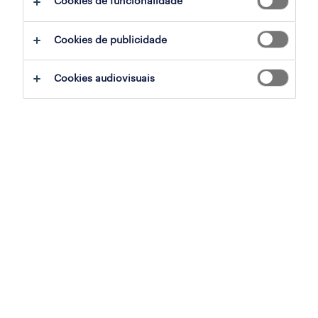
Cookies de funcionalidade
Cookies de publicidade
xPT é o novo produto da Randstad que
Cookies audiovisuais
agrega dados de mercado e os transforma
numa ferramenta personalizada de suporte à
decisão. Esta solução cruza dados de fontes
oficiais com a experiência da Randstad em
Portugal. “Somos o terceiro maior
empregador privado no nosso país e
emitimos em média 55 mil declarações de
IRS por mês, o que quer dizer que temos
muitos dados sobre o mercado de trabalho
que podem não apenas analisar o estado
atual, como prever o comportamento através