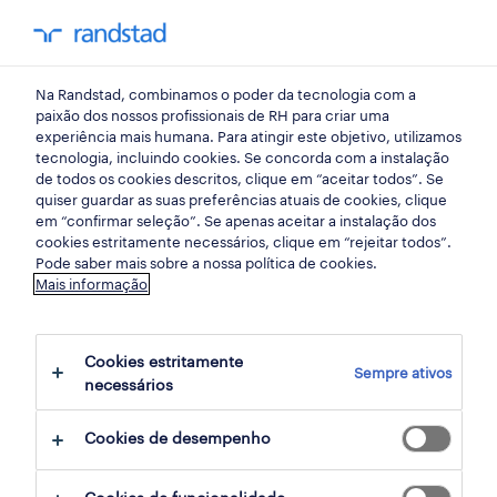
my randst
Na Randstad, combinamos o poder da tecnologia com a
o que fazemos
paixão dos nossos profissionais de RH para criar uma
experiência mais humana. Para atingir este objetivo, utilizamos
tecnologia, incluindo cookies. Se concorda com a instalação
webinar youplan
de todos os cookies descritos, clique em “aceitar todos”. Se
quiser guardar as suas preferências atuais de cookies, clique
conheça o planday
em “confirmar seleção”. Se apenas aceitar a instalação dos
cookies estritamente necessários, clique em “rejeitar todos”.
Pode saber mais sobre a nossa política de cookies.
No dia 8 de maio pelas 15h00 vamos dar-lhe
Mais informação
a conhecer as novas funcionalidades da
plataforma, numa sessão com o nosso gestor
Cookies estritamente
Sempre ativos
de produto, Bernardo Bello.
necessários
Cookies de desempenho
Inscreva-se, adicione à sua agenda e aceda
ao webinar aqui.