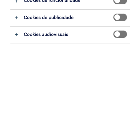
Cookies de funcionalidade
A Randstad Portugal voltou a ser reconhecida
Cookies de publicidade
pela Contact Center World, a maior
associação internacional de contact centres e
Cookies audiovisuais
promotora de boas práticas do setor. A líder
do mercado dos recursos humanos em
Portugal arrecadou quatro medalhas, vendo
reconhecida a nível internacional a qualidade
do trabalho desenvolvido pelas suas equipas
em vários projetos de contact centres em
território nacional.
A Randstad trouxe de Las Vegas quatro
medalhas, posicionando Portugal como uma
referência no setor a nível global. A empresa