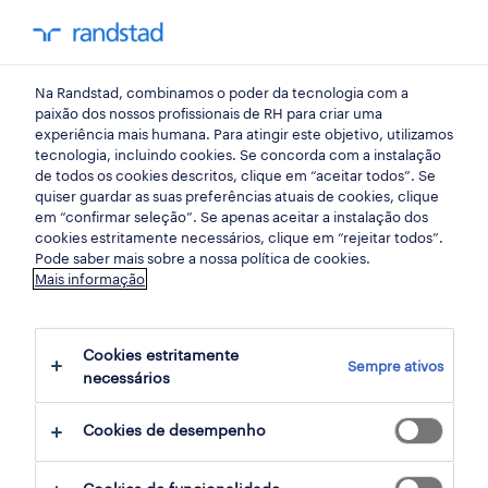
my randst
Na Randstad, combinamos o poder da tecnologia com a
press
paixão dos nossos profissionais de RH para criar uma
experiência mais humana. Para atingir este objetivo, utilizamos
tecnologia, incluindo cookies. Se concorda com a instalação
Randstad Portugal vence
de todos os cookies descritos, clique em “aceitar todos”. Se
quiser guardar as suas preferências atuais de cookies, clique
quatro medalhas no maior
em “confirmar seleção”. Se apenas aceitar a instalação dos
cookies estritamente necessários, clique em “rejeitar todos”.
evento internacional de
Pode saber mais sobre a nossa política de cookies.
Mais informação
contact centres
Cookies estritamente
17 novembro 2016
Sempre ativos
necessários
share article:
Cookies de desempenho