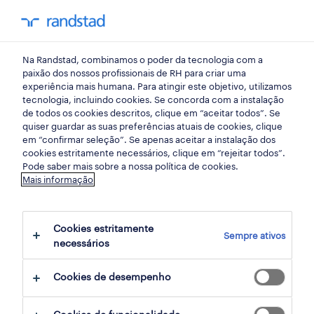
my randst
Na Randstad, combinamos o poder da tecnologia com a
employer branding
paixão dos nossos profissionais de RH para criar uma
experiência mais humana. Para atingir este objetivo, utilizamos
tecnologia, incluindo cookies. Se concorda com a instalação
randstad employer brand
de todos os cookies descritos, clique em “aceitar todos”. Se
quiser guardar as suas preferências atuais de cookies, clique
2019
em “confirmar seleção”. Se apenas aceitar a instalação dos
cookies estritamente necessários, clique em “rejeitar todos”.
contamos consigo.
Pode saber mais sobre a nossa política de cookies.
Mais informação
Conheça as empresas mais atrativas para
trabalhar, dia 4 de abril. Confirme o seu
Cookies estritamente
Sempre ativos
necessários
interesse.
Cookies de desempenho