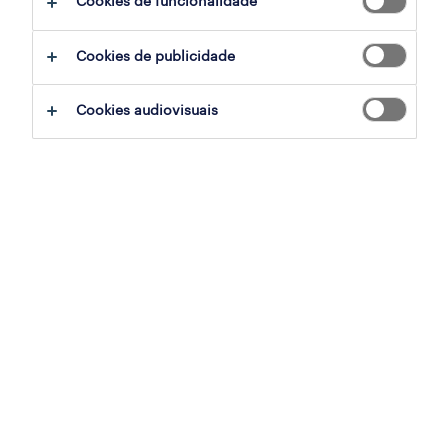
referencia-o aqui.
Cookies de funcionalidade
Cookies de publicidade
Cookies audiovisuais
o que tens que fazer?
Preenche o formulário abaixo com os dados
do/a amigo/a que queres referenciar. Ele/a
será contactado/a por um dos nossos
consultores para dar seguimento ao processo
de recrutamento.
Se for a pessoa certa para esta equipa, tu
recebes um kit de brindes Randstad na
semana da sua integração na equipa!