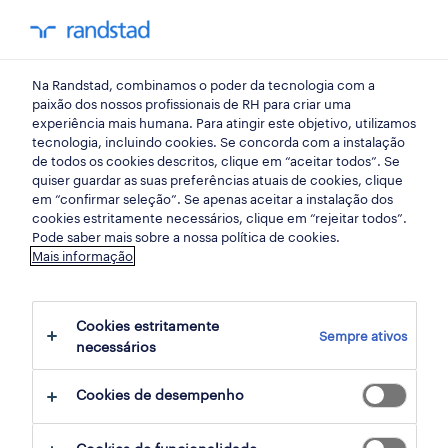
my randst
Na Randstad, combinamos o poder da tecnologia com a
empregos em destaque
paixão dos nossos profissionais de RH para criar uma
experiência mais humana. Para atingir este objetivo, utilizamos
tecnologia, incluindo cookies. Se concorda com a instalação
traz um amigo
de todos os cookies descritos, clique em “aceitar todos”. Se
quiser guardar as suas preferências atuais de cookies, clique
e recebe um prémio!
em “confirmar seleção”. Se apenas aceitar a instalação dos
cookies estritamente necessários, clique em “rejeitar todos”.
Pode saber mais sobre a nossa política de cookies.
Tens um/a amigo/a que gostavas que fosse
Mais informação
também teu/tua colega de trabalho? Achas
que conheces a pessoa certa para fazer esta
Cookies estritamente
Sempre ativos
equipa da Auchan crescer? Nós queremos
necessários
conhecê-lo/a!
Cookies de desempenho