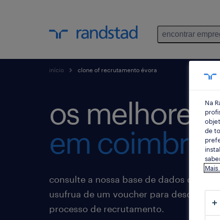
encontrar empr
início
clone of recrutamento évora
os melhores 
Na R
profi
objet
em coimbra
de to
prefe
insta
saber
Mais
consulte a nossa base de dados de tale
usufrua de um voucher para descontar
processo de recrutamento.