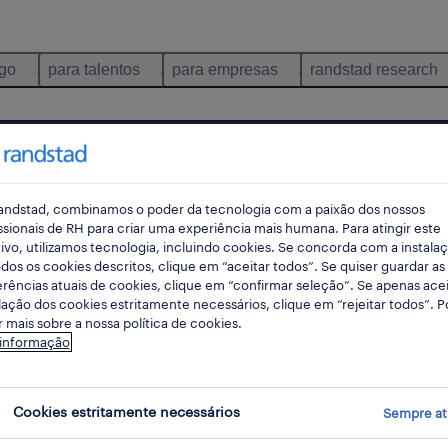
ego
para talentos
para empresas
randstad research
talentos
andstad, combinamos o poder da tecnologia com a paixão dos nossos
ssionais de RH para criar uma experiência mais humana. Para atingir este
ivo, utilizamos tecnologia, incluindo cookies. Se concorda com a instala
dos os cookies descritos, clique em “aceitar todos”. Se quiser guardar as
rências atuais de cookies, clique em “confirmar seleção”. Se apenas acei
lação dos cookies estritamente necessários, clique em “rejeitar todos”. 
 mais sobre a nossa política de cookies.
 informação
nto e
 num
Cookies estritamente necessários
Sempre at