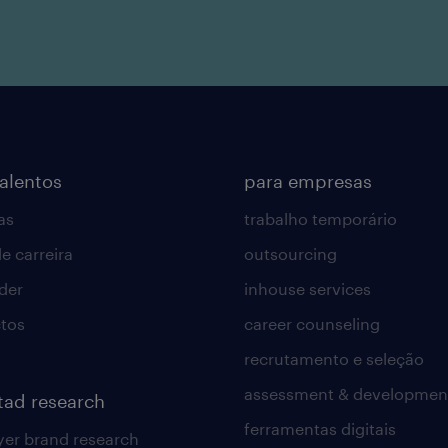
talentos
para empresas
as
trabalho temporário
e carreira
outsourcing
lder
inhouse services
tos
career counseling
recrutamento e seleção
assessment & developmen
tad research
ferramentas digitais
er brand research