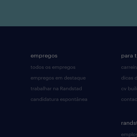
empregos
para 
todos os empregos
carreir
empregos em destaque
dicas d
trabalhar na Randstad
cv bui
candidatura espontânea
contac
rands
employ