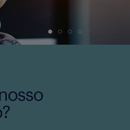
 nosso
o?