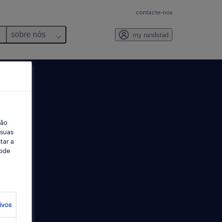
contacte-nos
sobre nós
my randstad
ção
 suas
tar a
Pode
ivos