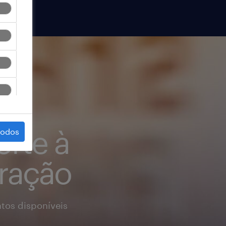
orte à
todos
ração
tos disponíveis