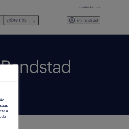
contacte-nos
sobre nós
my randstad
 Randstad
ção
 suas
tar a
Pode