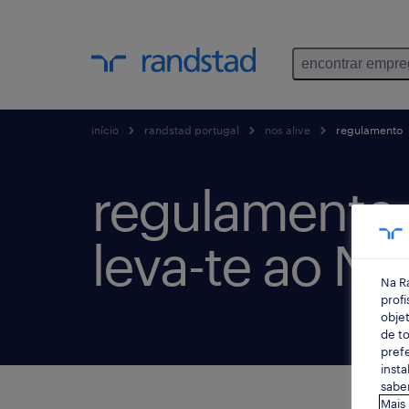
encontrar empr
início
randstad portugal
nos alive
regulamento
regulamento 
leva-te ao NO
Na R
profi
objet
de to
prefe
insta
saber
Mais