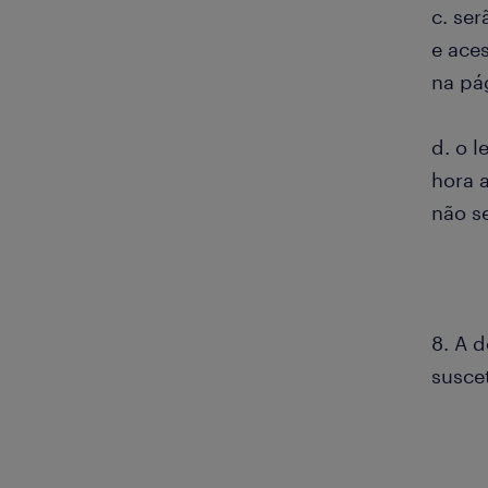
c. se
e ace
na pá
d. o 
hora 
não s
8. A d
susce