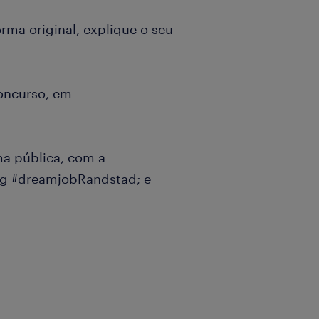
rma original, explique o seu
concurso, em
ma pública, com a
tag #dreamjobRandstad; e