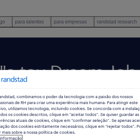
ego
para talentos
para empresas
randstad research
"o teu Dream Job
S Alive"
andstad, combinamos o poder da tecnologia com a paixão dos nossos
ssionais de RH para criar uma experiência mais humana. Para atingir este
ivo, utilizamos tecnologia, incluindo cookies. Se concorda com a instala
dos os cookies descritos, clique em “aceitar todos”. Se quiser guardar as
rências atuais de cookies, clique em “confirmar seleção”. Se apenas acei
lação dos cookies estritamente necessários, clique em “rejeitar todos”. 
 mais sobre a nossa política de cookies.
 informação