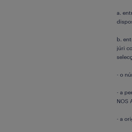
a. ent
dispo
b. ent
júri 
selec
- o nú
- a p
NOS A
- a or