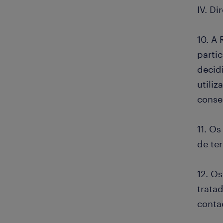
IV. D
10. A 
parti
decidi
utili
conse
11. Os
de te
12. O
tratad
conta