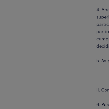
4. Ap
superi
parti
parti
cumpr
decidi
5. As 
II. Co
6. Par