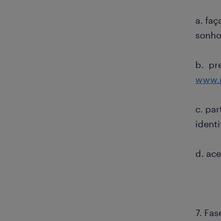
a. fa
sonho 
b. pr
www.r
c. pa
ident
d. ac
7. Fa