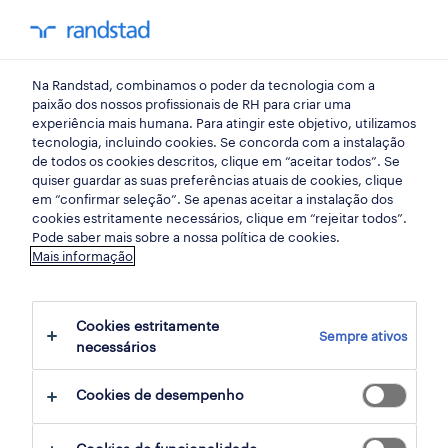
my randst
Na Randstad, combinamos o poder da tecnologia com a
empregos em destaque
paixão dos nossos profissionais de RH para criar uma
experiência mais humana. Para atingir este objetivo, utilizamos
tecnologia, incluindo cookies. Se concorda com a instalação
open day numa empresa
de todos os cookies descritos, clique em “aceitar todos”. Se
quiser guardar as suas preferências atuais de cookies, clique
de consumíveis agrícolas.
em “confirmar seleção”. Se apenas aceitar a instalação dos
cookies estritamente necessários, clique em “rejeitar todos”.
Pode saber mais sobre a nossa política de cookies.
Gostavas de trabalhar numa prestigiada
Mais informação
empresa do setor industrial?
Participa no próximo Open Day e fica a
Cookies estritamente
Sempre ativos
conhecer melhor aquele que pode ser o teu
necessários
próximo local de trabalho e futuro desafio!
Cookies de desempenho
Inscrições até às 16h00 de 5 de setembro.