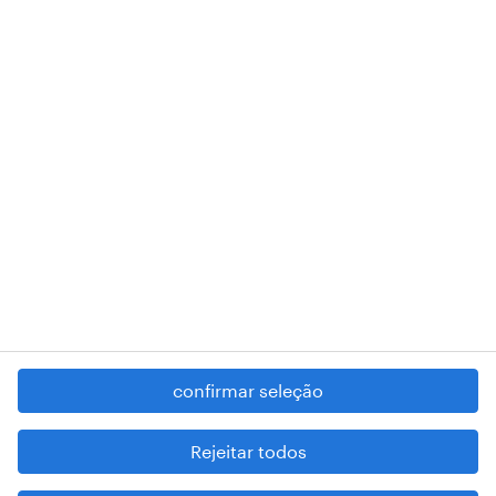
A nossa sede encontra-se na Rua Amílcar Cabral, número 25, 1750-
018 Lisboa.
RANDSTAD,
, and SHAPING THE WORLD OF WORK are
registered trademarks of © Randstad N.V.
contacte-nos
termos e condições
política de privacidade
regime geral da prevenção da corrupção
denúncia de má conduta
confirmar seleção
reportar problemas de segurança
cookies
Rejeitar todos
mapa do site