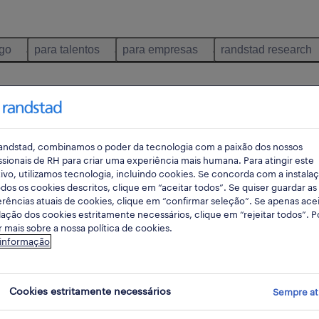
ego
para talentos
para empresas
randstad research
andstad, combinamos o poder da tecnologia com a paixão dos nossos
ssionais de RH para criar uma experiência mais humana. Para atingir este
ivo, utilizamos tecnologia, incluindo cookies. Se concorda com a instala
dos os cookies descritos, clique em “aceitar todos”. Se quiser guardar as
rências atuais de cookies, clique em “confirmar seleção”. Se apenas acei
us candidatos face a
lação dos cookies estritamente necessários, clique em “rejeitar todos”. 
 mais sobre a nossa política de cookies.
és de um assessment
 informação
Cookies estritamente necessários
Sempre at