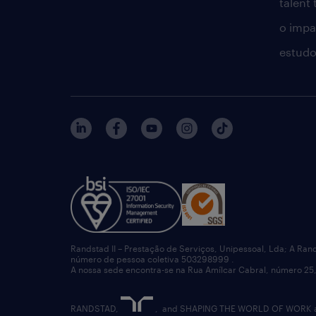
talent
o impac
estudo
Randstad II – Prestação de Serviços, Unipessoal, Lda; A Ran
número de pessoa coletiva 503298999 .
A nossa sede encontra-se na Rua Amílcar Cabral, número 25,
RANDSTAD,
, and SHAPING THE WORLD OF WORK are