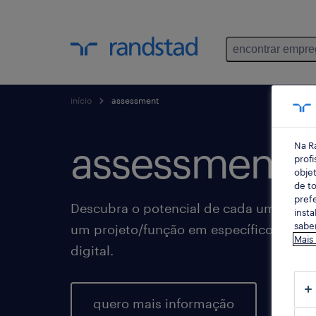
encontrar empr
início
assessment
assessments
Na R
profi
objet
de to
prefe
Descubra o potencial de cada um dos se
insta
saber
um projeto/função em específico atrav
Mais
digital.
quero mais informação