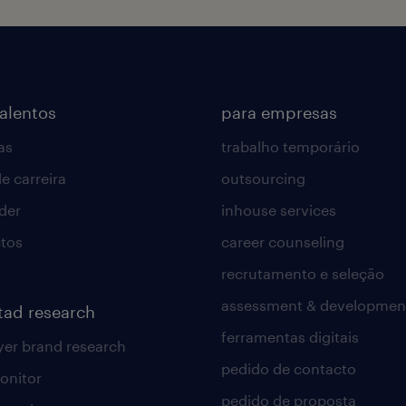
talentos
para empresas
as
trabalho temporário
e carreira
outsourcing
lder
inhouse services
tos
career counseling
recrutamento e seleção
assessment & developmen
tad research
ferramentas digitais
er brand research
pedido de contacto
onitor
pedido de proposta