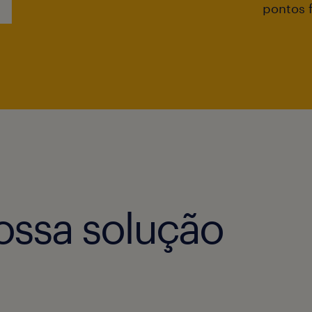
pontos f
ossa solução