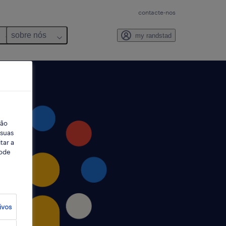
contacte-nos
sobre nós
my randstad
ção
 suas
tar a
Pode
ivos