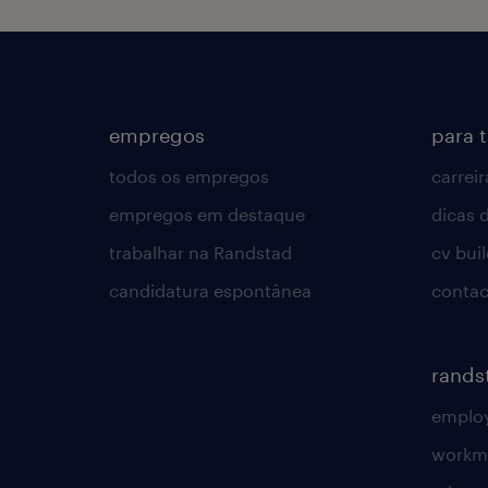
empregos
para 
todos os empregos
carreir
empregos em destaque
dicas d
trabalhar na Randstad
cv bui
candidatura espontânea
contac
rands
employ
workm