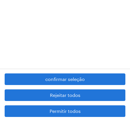
registered trademarks of © Randstad N.V.
contacte-nos
termos e condições
política de privacidade
regime geral da prevenção da corrupção
denúncia de má conduta
confirmar seleção
reportar problemas de segurança
cookies
Rejeitar todos
mapa do site
Permitir todos
esteja atento