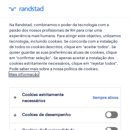
my randst
Na Randstad, combinamos o poder da tecnologia com a
mercado do trabalho
paixão dos nossos profissionais de RH para criar uma
experiência mais humana. Para atingir este objetivo, utilizamos
tecnologia, incluindo cookies. Se concorda com a instalação
os dados definem o
de todos os cookies descritos, clique em “aceitar todos”. Se
quiser guardar as suas preferências atuais de cookies, clique
mercado de trabalho
em “confirmar seleção”. Se apenas aceitar a instalação dos
cookies estritamente necessários, clique em “rejeitar todos”.
Pode saber mais sobre a nossa política de cookies.
21 maio 2020
Mais informação
share article:
Cookies estritamente
Sempre ativos
necessários
Cookies de desempenho