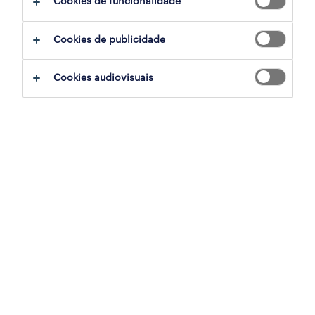
Cookies de funcionalidade
Cookies de publicidade
Cookies audiovisuais
As empresas estão cada vez mais a fazer uso
dos dados na sua estratégia de aquisição de
talentos. A maioria dos líderes de capital
humano reconhece o seu valor como forma
de alavancar e decidir as estratégias de
contratação. 81% deste líderes dizem mesmo
que a análise dos dados e do
mercado desempenham um papel crítico na