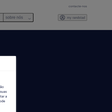
contacte-nos
sobre nós
my randstad
ção
 suas
tar a
Pode