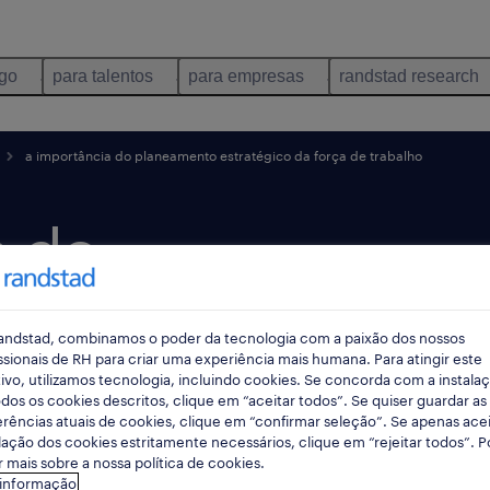
ego
para talentos
para empresas
randstad research
a importância do planeamento estratégico da força de trabalho
a do
andstad, combinamos o poder da tecnologia com a paixão dos nossos
a força
ssionais de RH para criar uma experiência mais humana. Para atingir este
ivo, utilizamos tecnologia, incluindo cookies. Se concorda com a instala
dos os cookies descritos, clique em “aceitar todos”. Se quiser guardar as
rências atuais de cookies, clique em “confirmar seleção”. Se apenas acei
lação dos cookies estritamente necessários, clique em “rejeitar todos”. 
 mais sobre a nossa política de cookies.
 informação