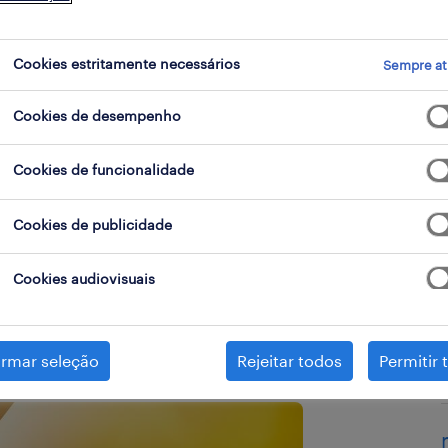
Cookies estritamente necessários
Sempre at
Cookies de desempenho
Cookies de funcionalidade
Cookies de publicidade
ase study de sourcing directo que
 e um processo de recrutamento
Cookies audiovisuais
 luxo a contratar 260 talentos
irmar seleção
Rejeitar todos
Permitir 