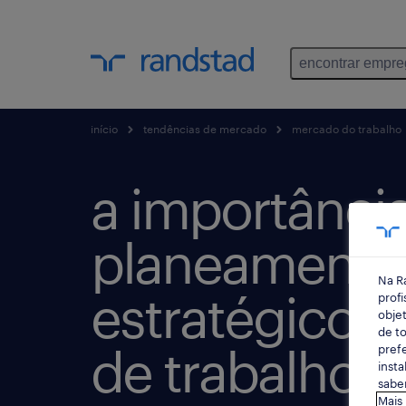
encontrar empr
início
tendências de mercado
mercado do trabalho
a importânci
planeamento
Na R
estratégico d
profi
objet
de to
de trabalho
prefe
insta
saber
Mais