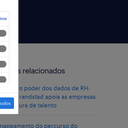
ivos
artigos relacionados
libertar o poder dos dados de RH:
como a randstad apoia as empresas
todos
na procura de talento
mapeamento do percurso do