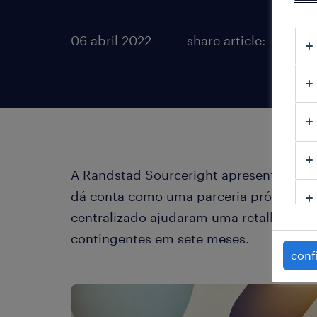
06 abril 2022
share article:
A Randstad Sourceright apresenta um c
dá conta como uma parceria pró-activa
centralizado ajudaram uma retalhista de
contingentes em sete meses.
conf