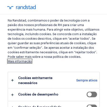
my randst
Na Randstad, combinamos o poder da tecnologia com a
press
paixão dos nossos profissionais de RH para criar uma
experiência mais humana. Para atingir este objetivo, utilizamos
tecnologia, incluindo cookies. Se concorda com a instalação
Zona de free gaming
de todos os cookies descritos, clique em “aceitar todos”. Se
quiser guardar as suas preferências atuais de cookies, clique
Fortnite e palco pitch no
em “confirmar seleção”. Se apenas aceitar a instalação dos
cookies estritamente necessários, clique em “rejeitar todos”.
MOCHE XL Esports
Pode saber mais sobre a nossa política de cookies.
Mais informação
25 maio 2018
Cookies estritamente
share article:
Sempre ativos
necessários
Cookies de desempenho
A Randstad é patrocinadora da edição de