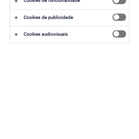
Cookies de funcionalidade
palavra-passe
recuperar palavra-passe
Cookies de publicidade
Cookies audiovisuais
mantenha-me conectado
opcional
Anti-Robot Verification
Click to start verification
Friendly
Captcha ⇗
entrar