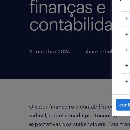
finanças e
contabilidade
10 outubro 2024
share article:
conf
O setor financeiro e contabilístico está
radical, impulsionada por tecnologias
expectativas dos stakeholders. Esta tra