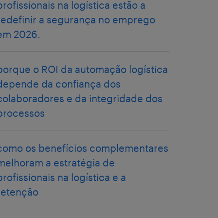
profissionais na logística estão a
redefinir a segurança no emprego
em 2026.
porque o ROI da automação logística
depende da confiança dos
colaboradores e da integridade dos
processos
como os benefícios complementares
melhoram a estratégia de
profissionais na logística e a
retenção