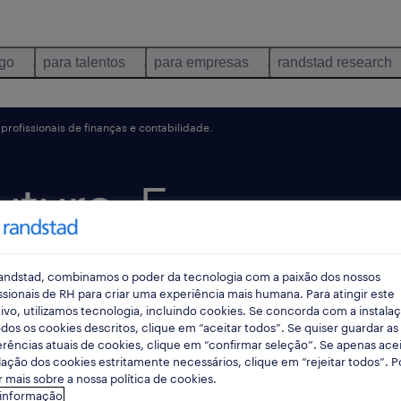
ego
para talentos
para empresas
randstad research
profissionais de finanças e contabilidade.
uturo: 5
ue
andstad, combinamos o poder da tecnologia com a paixão dos nossos
ssionais de RH para criar uma experiência mais humana. Para atingir este
ivo, utilizamos tecnologia, incluindo cookies. Se concorda com a instala
dos os cookies descritos, clique em “aceitar todos”. Se quiser guardar as
 de
rências atuais de cookies, clique em “confirmar seleção”. Se apenas acei
lação dos cookies estritamente necessários, clique em “rejeitar todos”. 
 mais sobre a nossa política de cookies.
 informação