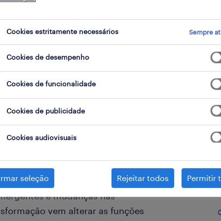
.
Cookies estritamente necessários
Sempre at
Cookies de desempenho
Cookies de funcionalidade
Cookies de publicidade
Cookies audiovisuais
irmar seleção
Rejeitar todos
Permitir 
 a atravessar uma transformação
 emergentes e mudanças nas
nsformação vem alterar as funções