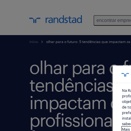
encontrar empr
início
olhar para o futuro: 5 tendências que impactam os 
olhar para o f
tendências q
Na R
impactam os
profi
objet
de to
profissionais
prefe
insta
saber
Mais