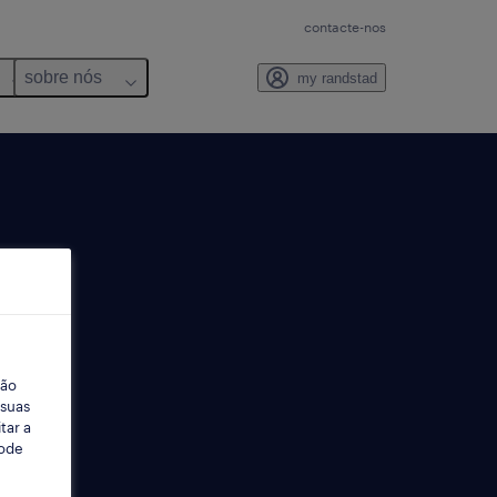
contacte-nos
sobre nós
my randstad
ção
 suas
tar a
Pode