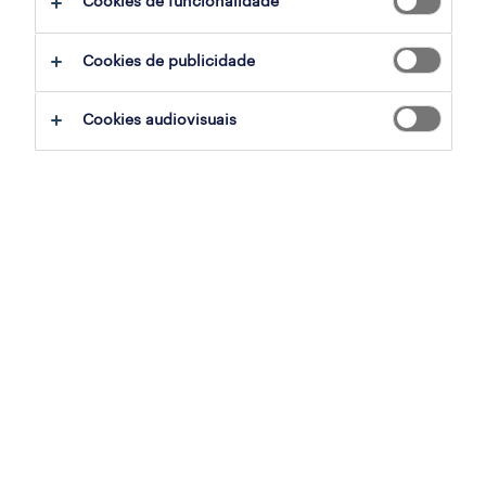
Cookies de funcionalidade
share article:
Cookies de publicidade
em resumo
Cookies audiovisuais
o IFRS 18 está a chegar (janeiro de 2027!):
não se trata apenas de uma atualização; é
a maior mudança na apresentação das
demonstrações financeiras em mais de
duas décadas, substituindo a IAS 1.
um novo formato para a demonstração de
resultados: prepare-se para cinco
categorias bem definidas (Operacional,
Investimento, Financiamento, Impostos