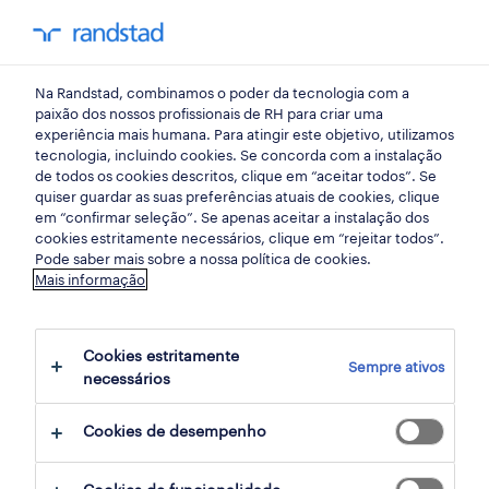
my randst
Na Randstad, combinamos o poder da tecnologia com a
hr trends
paixão dos nossos profissionais de RH para criar uma
experiência mais humana. Para atingir este objetivo, utilizamos
tecnologia, incluindo cookies. Se concorda com a instalação
IFRS 18: como os líderes de
de todos os cookies descritos, clique em “aceitar todos”. Se
quiser guardar as suas preferências atuais de cookies, clique
finanças e contabilidade
em “confirmar seleção”. Se apenas aceitar a instalação dos
cookies estritamente necessários, clique em “rejeitar todos”.
podem navegar na
Pode saber mais sobre a nossa política de cookies.
Mais informação
revolução da apresentação
das demonstrações
Cookies estritamente
Sempre ativos
necessários
financeiras.
Cookies de desempenho
17 junho 2025