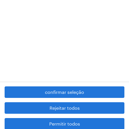
RANDSTAD,
, and SHAPING THE WORLD OF WORK are
registered trademarks of © Randstad N.V.
contacte-nos
termos e condições
política de privacidade
regime geral da prevenção da corrupção
denúncia de má conduta
confirmar seleção
reportar problemas de segurança
cookies
Rejeitar todos
mapa do site
Permitir todos
esteja atento