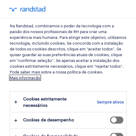
my randst
Na Randstad, combinamos o poder da tecnologia com a
lisboa
paixão dos nossos profissionais de RH para criar uma
experiência mais humana. Para atingir este objetivo, utilizamos
tecnologia, incluindo cookies. Se concorda com a instalação
de todos os cookies descritos, clique em “aceitar todos”. Se
quiser guardar as suas preferências atuais de cookies, clique
em “confirmar seleção”. Se apenas aceitar a instalação dos
cookies estritamente necessários, clique em “rejeitar todos”.
Pode saber mais sobre a nossa política de cookies.
Mais informação
Cookies estritamente
Sempre ativos
5 Permanente Serviços de consultoria
necessários
empregos disponíveis em Lisboa, Lisboa
Cookies de desempenho
filter
4