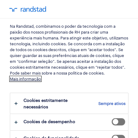
my randst
Na Randstad, combinamos o poder da tecnologia com a
início
paixão dos nossos profissionais de RH para criar uma
experiência mais humana. Para atingir este objetivo, utilizamos
tecnologia, incluindo cookies. Se concorda com a instalação
de todos os cookies descritos, clique em “aceitar todos”. Se
quiser guardar as suas preferências atuais de cookies, clique
em “confirmar seleção”. Se apenas aceitar a instalação dos
cookies estritamente necessários, clique em “rejeitar todos”.
Pode saber mais sobre a nossa política de cookies.
Mais informação
não foram encontrados resultados
Cookies estritamente
Sempre ativos
necessários
Não encontrámos resultados para a sua
pesquisa. Experimente alterar os seus
Cookies de desempenho
critérios de filtragem para obter mais
resultados. As seguintes acções podem