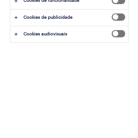
Cookies de funcionalidade
ajudar:
Cookies de publicidade
experimente remover alguns dos filtros
Cookies audiovisuais
que aplicou.
já experientou pesquisar por uma região
específica? Considere expandir a
distância até ao local de emprego.
altere a função ou palavras-chave e
verifique se foi escrito correctamente.