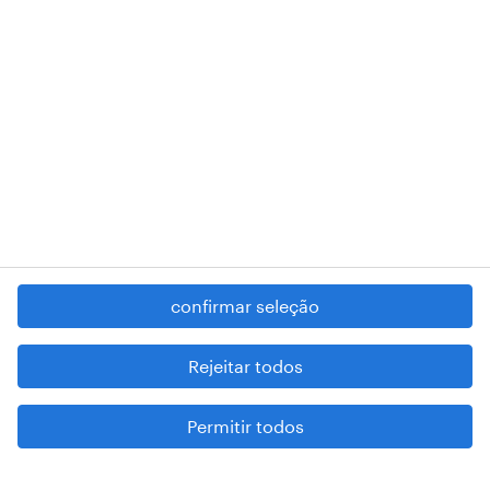
RANDSTAD,
, and SHAPING THE WORLD OF WORK are
registered trademarks of © Randstad N.V.
contacte-nos
termos e condições
política de privacidade
regime geral da prevenção da corrupção
denúncia de má conduta
confirmar seleção
reportar problemas de segurança
cookies
Rejeitar todos
mapa do site
Permitir todos
esteja atento