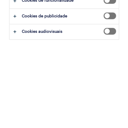
Cookies de funcionalidade
filter
4
Cookies de publicidade
operador de caixa (m/f/x) part-time
Cookies audiovisuais
coimbra, coimbra
temporário
publicado em 6 agosto 2026
operador/a de armazém (m/f/x)
taveiro - coimbra, coimbra