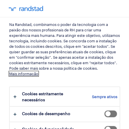
my randst
Na Randstad, combinamos o poder da tecnologia com a
coimbra
paixão dos nossos profissionais de RH para criar uma
experiência mais humana. Para atingir este objetivo, utilizamos
tecnologia, incluindo cookies. Se concorda com a instalação
de todos os cookies descritos, clique em “aceitar todos”. Se
quiser guardar as suas preferências atuais de cookies, clique
em “confirmar seleção”. Se apenas aceitar a instalação dos
cookies estritamente necessários, clique em “rejeitar todos”.
Pode saber mais sobre a nossa política de cookies.
Mais informação
Cookies estritamente
Sempre ativos
2 Temporário Retalho, grande consumo e
necessários
distribuição empregos disponíveis em
Cookies de desempenho
Coimbra, Coimbra