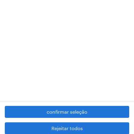
de pessoa coletiva 503298999 .
A nossa sede encontra-se na Rua Amílcar Cabral, número 25, 1750-
018 Lisboa.
RANDSTAD,
, and SHAPING THE WORLD OF WORK are
registered trademarks of © Randstad N.V.
contacte-nos
termos e condições
política de privacidade
regime geral da prevenção da corrupção
denúncia de má conduta
confirmar seleção
reportar problemas de segurança
cookies
Rejeitar todos