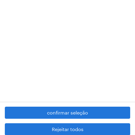
de pessoa coletiva 503298999 .
A nossa sede encontra-se na Rua Amílcar Cabral, número 25, 1750-
018 Lisboa.
RANDSTAD,
, and SHAPING THE WORLD OF WORK are
registered trademarks of © Randstad N.V.
contacte-nos
termos e condições
política de privacidade
regime geral da prevenção da corrupção
denúncia de má conduta
confirmar seleção
reportar problemas de segurança
cookies
Rejeitar todos