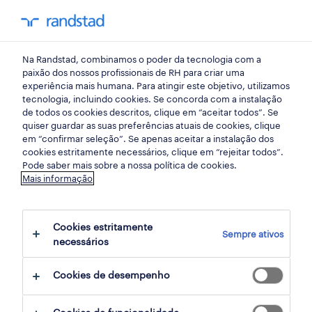
my randst
Na Randstad, combinamos o poder da tecnologia com a
coimbra
paixão dos nossos profissionais de RH para criar uma
experiência mais humana. Para atingir este objetivo, utilizamos
tecnologia, incluindo cookies. Se concorda com a instalação
de todos os cookies descritos, clique em “aceitar todos”. Se
quiser guardar as suas preferências atuais de cookies, clique
em “confirmar seleção”. Se apenas aceitar a instalação dos
cookies estritamente necessários, clique em “rejeitar todos”.
Pode saber mais sobre a nossa política de cookies.
Mais informação
Cookies estritamente
Sempre ativos
2 Contrato Retalho, grande consumo e
necessários
distribuição empregos disponíveis em
Cookies de desempenho
Coimbra, Coimbra