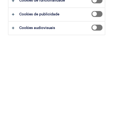
Cookies de funcionalidade
filter
4
Cookies de publicidade
assistente de loja vodafone (m/f/x) full
Cookies audiovisuais
time - fórum coimbra
fórum coimbra, coimbra
contrato
publicado em 6 agosto 2026
assistente de loja vodafone (m/f/x) part-
time - fórum coimbra