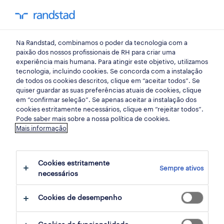
my randst
Na Randstad, combinamos o poder da tecnologia com a
bragança
paixão dos nossos profissionais de RH para criar uma
experiência mais humana. Para atingir este objetivo, utilizamos
tecnologia, incluindo cookies. Se concorda com a instalação
de todos os cookies descritos, clique em “aceitar todos”. Se
quiser guardar as suas preferências atuais de cookies, clique
em “confirmar seleção”. Se apenas aceitar a instalação dos
cookies estritamente necessários, clique em “rejeitar todos”.
Pode saber mais sobre a nossa política de cookies.
Mais informação
Cookies estritamente
Sempre ativos
1 Temporário Indústria empregos
necessários
disponíveis em Bragança, Braganca
Cookies de desempenho
filter
4