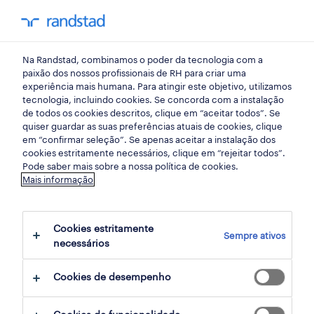
my randst
Na Randstad, combinamos o poder da tecnologia com a
início
paixão dos nossos profissionais de RH para criar uma
experiência mais humana. Para atingir este objetivo, utilizamos
tecnologia, incluindo cookies. Se concorda com a instalação
de todos os cookies descritos, clique em “aceitar todos”. Se
quiser guardar as suas preferências atuais de cookies, clique
em “confirmar seleção”. Se apenas aceitar a instalação dos
cookies estritamente necessários, clique em “rejeitar todos”.
Pode saber mais sobre a nossa política de cookies.
Mais informação
não foram encontrados resultados
Cookies estritamente
Sempre ativos
necessários
Não encontrámos resultados para a sua
pesquisa. Experimente alterar os seus
Cookies de desempenho
critérios de filtragem para obter mais
resultados. As seguintes acções podem