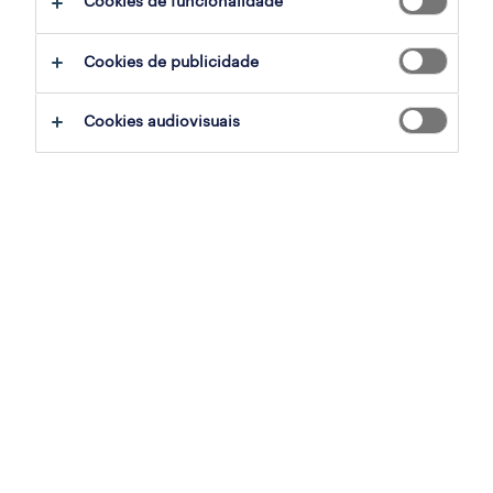
Cookies de funcionalidade
ajudar:
Cookies de publicidade
experimente remover alguns dos filtros
Cookies audiovisuais
que aplicou.
já experientou pesquisar por uma região
específica? Considere expandir a
distância até ao local de emprego.
altere a função ou palavras-chave e
verifique se foi escrito correctamente.