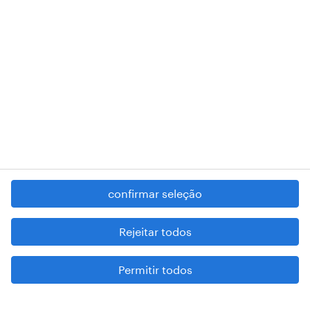
RANDSTAD,
, and SHAPING THE WORLD OF WORK are
registered trademarks of © Randstad N.V.
contacte-nos
termos e condições
política de privacidade
regime geral da prevenção da corrupção
denúncia de má conduta
confirmar seleção
reportar problemas de segurança
cookies
Rejeitar todos
mapa do site
Permitir todos
esteja atento