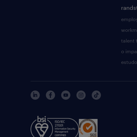
rands
employ
workm
talent
o impac
estudo