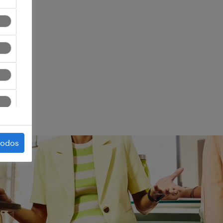
ego.
todos