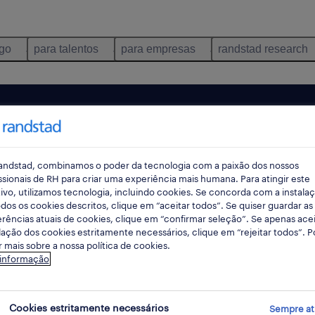
ego
para talentos
para empresas
randstad research
andstad, combinamos o poder da tecnologia com a paixão dos nossos
ssionais de RH para criar uma experiência mais humana. Para atingir este
ivo, utilizamos tecnologia, incluindo cookies. Se concorda com a instala
dos os cookies descritos, clique em “aceitar todos”. Se quiser guardar as
rências atuais de cookies, clique em “confirmar seleção”. Se apenas acei
lação dos cookies estritamente necessários, clique em “rejeitar todos”. 
 mais sobre a nossa política de cookies.
ncontrámos resultados para a sua pesquisa.
 informação
mente alterar os seus critérios de filtragem para ob
resultados. As seguintes acções podem ajudar:
Cookies estritamente necessários
Sempre at