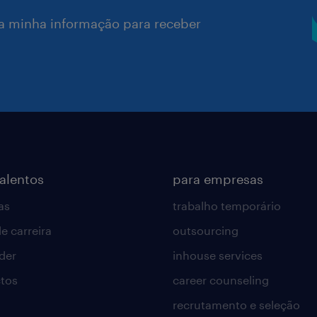
a minha informação para receber
talentos
para empresas
as
trabalho temporário
e carreira
outsourcing
lder
inhouse services
tos
career counseling
recrutamento e seleção