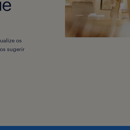
ue
ualize os
os sugerir