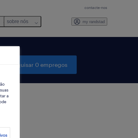
contacte-nos
sobre nós
my randstad
pesquisar 0 empregos
ção
 suas
tar a
Pode
ter
ivos