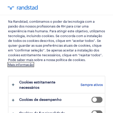
my randst
Na Randstad, combinamos o poder da tecnologia com a
viseu
paixão dos nossos profissionais de RH para criar uma
experiência mais humana. Para atingir este objetivo, utilizamos
tecnologia, incluindo cookies. Se concorda com a instalação
de todos os cookies descritos, clique em “aceitar todos”. Se
quiser guardar as suas preferências atuais de cookies, clique
em “confirmar seleção”. Se apenas aceitar a instalação dos
cookies estritamente necessários, clique em “rejeitar todos”.
Pode saber mais sobre a nossa política de cookies.
Mais informação
Cookies estritamente
Sempre ativos
2 armazéns e distribuição oportunidades
necessários
em Viseu, Viseu encontradas para ti
Cookies de desempenho
filter
2