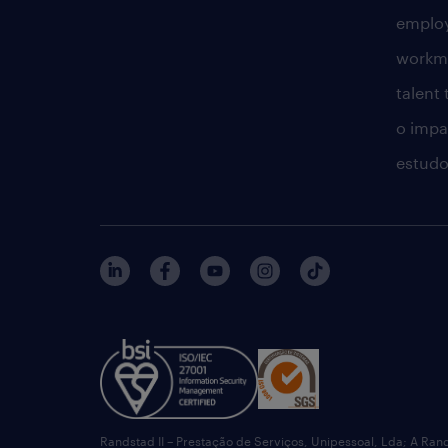
employ
workm
talent
o impac
estudo
Randstad II – Prestação de Serviços, Unipessoal, Lda; A Ran