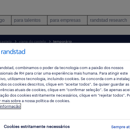
ego
para talentos
para empresas
randstad research
castelo
viana do castelo
temporário
pes
andstad, combinamos o poder da tecnologia com a paixão dos nossos
ssionais de RH para criar uma experiência mais humana. Para atingir este
ivo, utilizamos tecnologia, incluindo cookies. Se concorda com a instala
dos os cookies descritos, clique em “aceitar todos”. Se quiser guardar as
rências atuais de cookies, clique em “confirmar seleção”. Se apenas acei
lação dos cookies estritamente necessários, clique em “rejeitar todos”. 
 mais sobre a nossa política de cookies.
 informação
ibuição empregos disponíveis em viana
Cookies estritamente necessários
Sempre at