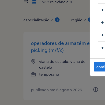
ver:
especialização
região
1
2
operadores de armazém e
picking (m/f/x)
viana do castelo, viana do
conf
castelo
temporário
publicado em 6 agosto 2026