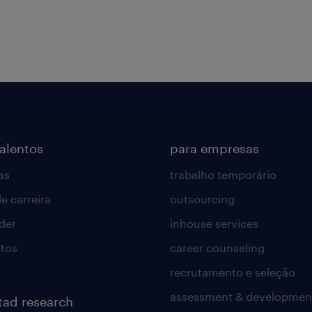
talentos
para empresas
as
trabalho temporário
e carreira
outsourcing
lder
inhouse services
tos
career counseling
recrutamento e seleção
assessment & developmen
tad research