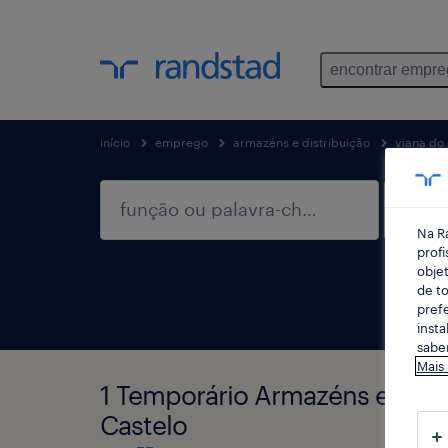
encontrar empr
início
emprego
armazéns e distribuição
viana do 
Na R
profi
objet
de to
prefe
insta
saber
Mais
1 Temporário Armazéns e distr
Castelo