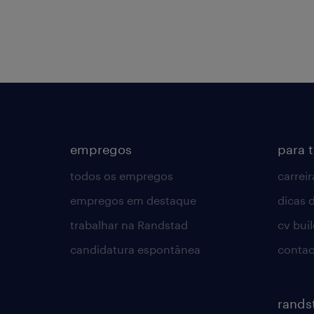
empregos
para 
todos os empregos
carreir
empregos em destaque
dicas d
trabalhar na Randstad
cv bui
candidatura espontânea
contac
rands