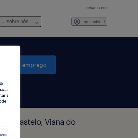
contacte-nos
sobre nós
my randstad
quisar 1 emprego
ção
 suas
tar a
Pode
 do castelo, Viana do
ivos