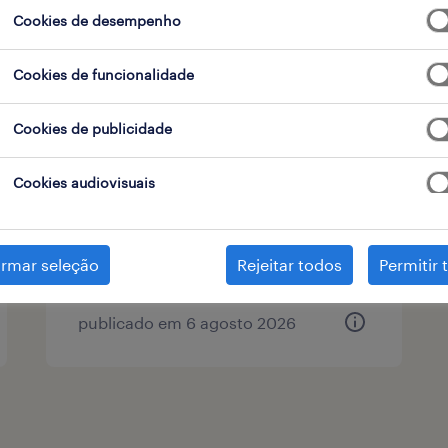
Cookies de desempenho
tipo de contrato
Cookies de funcionalidade
assistente de loja part-time
Cookies de publicidade
(m/f/x)
Cookies audiovisuais
aveiro, aveiro
temporário
irmar seleção
Rejeitar todos
Permitir 
publicado em 6 agosto 2026