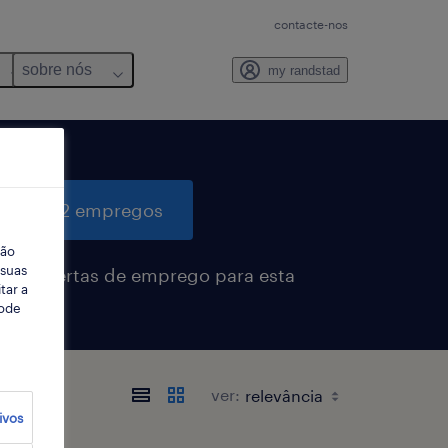
contacte-nos
sobre nós
my randstad
quisar 2 empregos
ção
 suas
eber alertas de emprego para esta
tar a
sa
Pode
rados
ver:
ivos