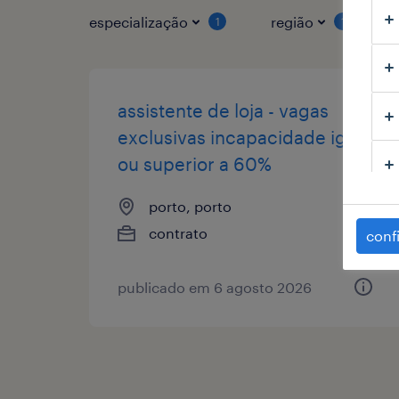
especialização
região
1
1
assistente de loja - vagas
exclusivas incapacidade igual
ou superior a 60%
porto, porto
contrato
conf
publicado em 6 agosto 2026