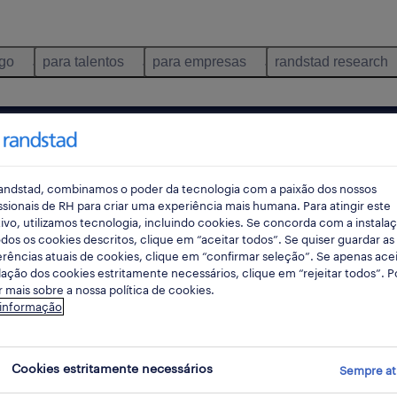
ego
para talentos
para empresas
randstad research
 distribuição
porto
porto
pes
andstad, combinamos o poder da tecnologia com a paixão dos nossos
ssionais de RH para criar uma experiência mais humana. Para atingir este
ivo, utilizamos tecnologia, incluindo cookies. Se concorda com a instala
dos os cookies descritos, clique em “aceitar todos”. Se quiser guardar as
rec
rências atuais de cookies, clique em “confirmar seleção”. Se apenas acei
pesqui
lação dos cookies estritamente necessários, clique em “rejeitar todos”. 
 mais sobre a nossa política de cookies.
 informação
nsumo e distribuição empregos encont
Cookies estritamente necessários
Sempre at