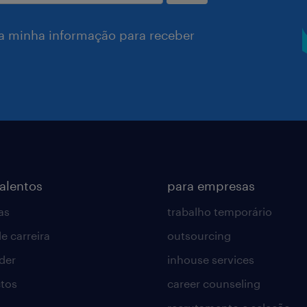
a minha informação para receber
talentos
para empresas
as
trabalho temporário
e carreira
outsourcing
lder
inhouse services
tos
career counseling