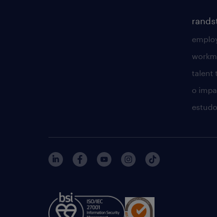
rands
employ
workm
talent
o impac
estudo