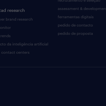
recrutamento e seleção
assessment & developmen
tad research
ferramentas digitais
er brand research
pedido de contacto
onitor
pedido de proposta
 trends
to da inteligência artificial
 contact centers