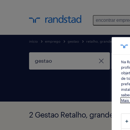
encontrar empr
início
emprego
gestao
retalho, grande consumo e
Na R
profi
objet
de to
prefe
insta
saber
Mais
2 Gestao Retalho, grande co