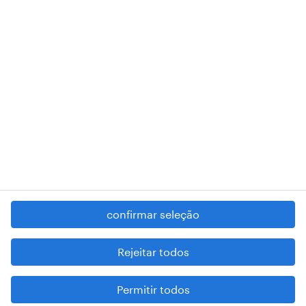
RANDSTAD,
, and SHAPING THE WORLD OF WORK are
registered trademarks of © Randstad N.V.
contacte-nos
termos e condições
política de privacidade
regime geral da prevenção da corrupção
denúncia de má conduta
confirmar seleção
reportar problemas de segurança
cookies
Rejeitar todos
mapa do site
Permitir todos
esteja atento