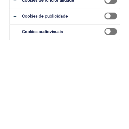
Cookies de funcionalidade
consultor (m/f/x)
Cookies de publicidade
lisboa, lisboa
permanente
Cookies audiovisuais
publicado em 6 agosto 2026
terapeuta de drenagem linfática
lisboa, lisboa
permanente