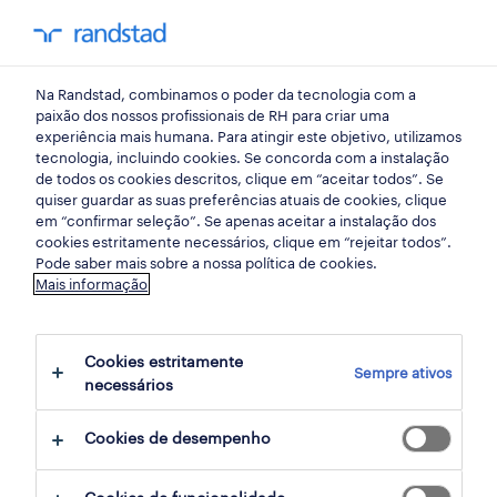
my randst
Na Randstad, combinamos o poder da tecnologia com a
lisboa
paixão dos nossos profissionais de RH para criar uma
experiência mais humana. Para atingir este objetivo, utilizamos
tecnologia, incluindo cookies. Se concorda com a instalação
de todos os cookies descritos, clique em “aceitar todos”. Se
quiser guardar as suas preferências atuais de cookies, clique
em “confirmar seleção”. Se apenas aceitar a instalação dos
cookies estritamente necessários, clique em “rejeitar todos”.
receber alertas de emprego para esta
Pode saber mais sobre a nossa política de cookies.
Mais informação
pesquisa
Cookies estritamente
Sempre ativos
2 Permanente encontrar Lisboa, Lisboa
necessários
Cookies de desempenho
filter
2