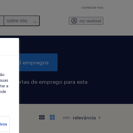
contacte-nos
sobre nós
my randstad
quisar 3 empregos
ção
 suas
eber alertas de emprego para esta
tar a
sa
Pode
ver:
ivos