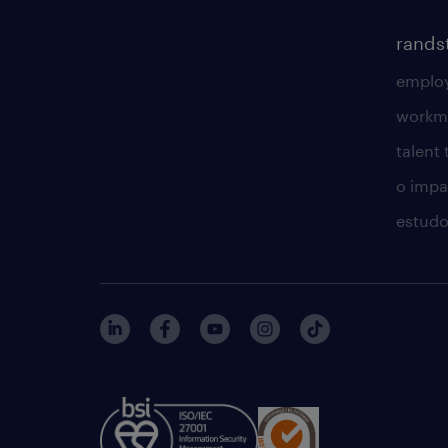
rands
employ
workm
talent
o impac
estudo