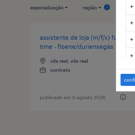
especialização
região
tipo
1
assistente de loja (m/f/x) full-
time - floene/duriensegás
vila real, vila real
contrato
conf
publicado em 6 agosto 2026