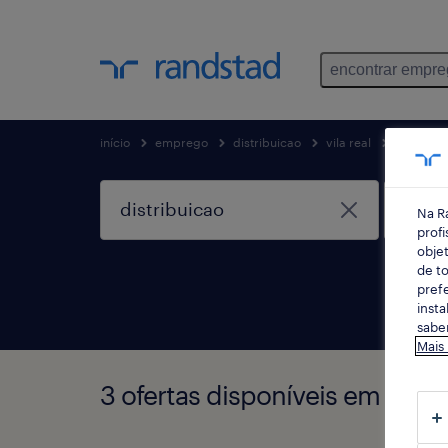
encontrar empr
início
emprego
distribuicao
vila real
vila real
Na R
profi
objet
de to
prefe
insta
saber
Mais
3 ofertas disponíveis em Distri