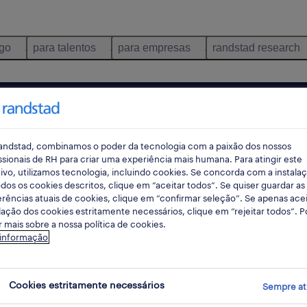
ego
para talentos
para empresas
randstad research
pes
andstad, combinamos o poder da tecnologia com a paixão dos nossos
ssionais de RH para criar uma experiência mais humana. Para atingir este
ivo, utilizamos tecnologia, incluindo cookies. Se concorda com a instala
dos os cookies descritos, clique em “aceitar todos”. Se quiser guardar as
rec
rências atuais de cookies, clique em “confirmar seleção”. Se apenas acei
pesqui
lação dos cookies estritamente necessários, clique em “rejeitar todos”. 
 mais sobre a nossa política de cookies.
 informação
buicao em Vila Real, Vila Real
Cookies estritamente necessários
Sempre at