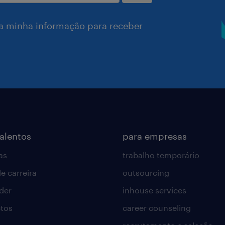
a minha informação para receber
talentos
para empresas
as
trabalho temporário
e carreira
outsourcing
lder
inhouse services
tos
career counseling