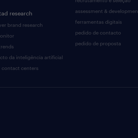
recrutamento e seleção
assessment & developmen
tad research
ferramentas digitais
er brand research
pedido de contacto
onitor
pedido de proposta
 trends
to da inteligência artificial
 contact centers