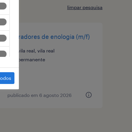
limpar pesquisa
operadores de enologia (m/f)
vila real, vila real
permanente
todos
publicado em 6 agosto 2026