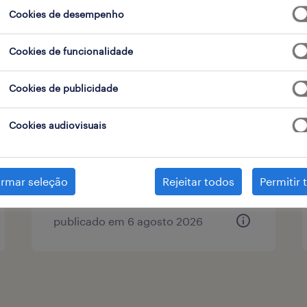
Cookies de desempenho
 de contrato
Cookies de funcionalidade
operador de gelataria (m/f/x)
Cookies de publicidade
vila real, vila real
Cookies audiovisuais
permanente
irmar seleção
Rejeitar todos
Permitir 
publicado em 6 agosto 2026