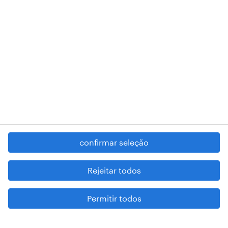
RANDSTAD,
, and SHAPING THE WORLD OF WORK are
registered trademarks of © Randstad N.V.
contacte-nos
termos e condições
política de privacidade
regime geral da prevenção da corrupção
denúncia de má conduta
confirmar seleção
reportar problemas de segurança
cookies
Rejeitar todos
mapa do site
Permitir todos
esteja atento