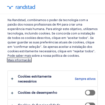
my randst
Na Randstad, combinamos o poder da tecnologia com a
emprego
paixão dos nossos profissionais de RH para criar uma
experiência mais humana. Para atingir este objetivo, utilizamos
tecnologia, incluindo cookies. Se concorda com a instalação
de todos os cookies descritos, clique em “aceitar todos”. Se
quiser guardar as suas preferências atuais de cookies, clique
em “confirmar seleção”. Se apenas aceitar a instalação dos
cookies estritamente necessários, clique em “rejeitar todos”.
Pode saber mais sobre a nossa política de cookies.
Mais informação
não foram encontrados resultados
Cookies estritamente
Sempre ativos
necessários
Não encontrámos resultados para a sua
pesquisa. Experimente alterar os seus
Cookies de desempenho
critérios de filtragem para obter mais
resultados. As seguintes acções podem