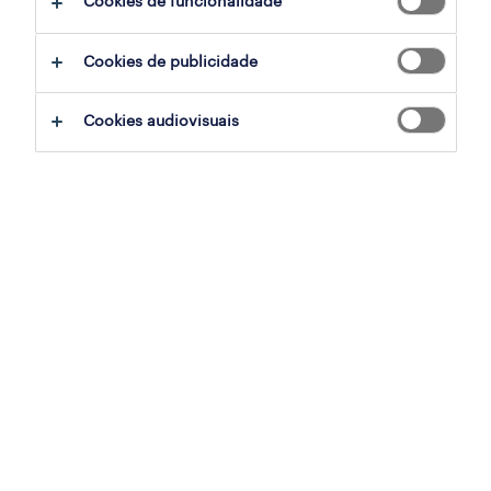
Cookies de funcionalidade
ajudar:
Cookies de publicidade
experimente remover alguns dos filtros
Cookies audiovisuais
que aplicou.
já experientou pesquisar por uma região
específica? Considere expandir a
distância até ao local de emprego.
altere a função ou palavras-chave e
verifique se foi escrito correctamente.