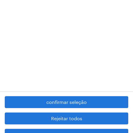
018 Lisboa.
RANDSTAD,
, and SHAPING THE WORLD OF WORK are
registered trademarks of © Randstad N.V.
contacte-nos
termos e condições
política de privacidade
regime geral da prevenção da corrupção
denúncia de má conduta
confirmar seleção
reportar problemas de segurança
cookies
Rejeitar todos
mapa do site