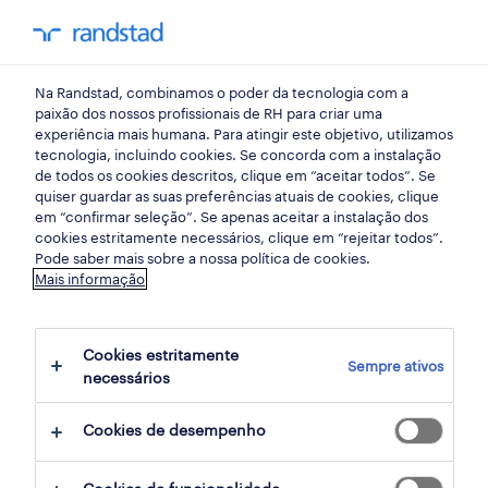
my randst
Na Randstad, combinamos o poder da tecnologia com a
evora
paixão dos nossos profissionais de RH para criar uma
experiência mais humana. Para atingir este objetivo, utilizamos
tecnologia, incluindo cookies. Se concorda com a instalação
de todos os cookies descritos, clique em “aceitar todos”. Se
quiser guardar as suas preferências atuais de cookies, clique
em “confirmar seleção”. Se apenas aceitar a instalação dos
cookies estritamente necessários, clique em “rejeitar todos”.
receber alertas de emprego para esta
Pode saber mais sobre a nossa política de cookies.
Mais informação
pesquisa
Cookies estritamente
Sempre ativos
2 Auxiliar Retalho, grande consumo e
necessários
distribuição empregos encontrados
Cookies de desempenho
filter
2