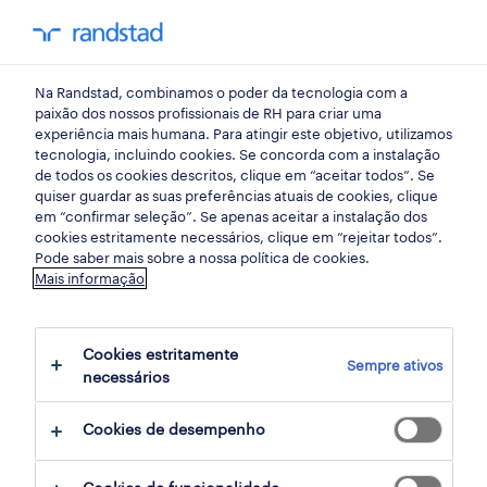
my randst
Na Randstad, combinamos o poder da tecnologia com a
beja
paixão dos nossos profissionais de RH para criar uma
experiência mais humana. Para atingir este objetivo, utilizamos
tecnologia, incluindo cookies. Se concorda com a instalação
de todos os cookies descritos, clique em “aceitar todos”. Se
quiser guardar as suas preferências atuais de cookies, clique
em “confirmar seleção”. Se apenas aceitar a instalação dos
cookies estritamente necessários, clique em “rejeitar todos”.
receber alertas de emprego para esta
Pode saber mais sobre a nossa política de cookies.
Mais informação
pesquisa
Cookies estritamente
Sempre ativos
3 Auxiliar Retalho, grande consumo e
necessários
distribuição empregos encontrados
Cookies de desempenho
filter
2