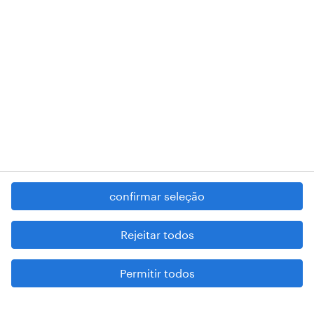
RANDSTAD,
, and SHAPING THE WORLD OF WORK are
registered trademarks of © Randstad N.V.
contacte-nos
termos e condições
política de privacidade
regime geral da prevenção da corrupção
denúncia de má conduta
confirmar seleção
reportar problemas de segurança
cookies
Rejeitar todos
mapa do site
Permitir todos
esteja atento