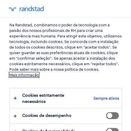
my randst
Na Randstad, combinamos o poder da tecnologia com a
emprego
paixão dos nossos profissionais de RH para criar uma
experiência mais humana. Para atingir este objetivo, utilizamos
tecnologia, incluindo cookies. Se concorda com a instalação
de todos os cookies descritos, clique em “aceitar todos”. Se
quiser guardar as suas preferências atuais de cookies, clique
em “confirmar seleção”. Se apenas aceitar a instalação dos
cookies estritamente necessários, clique em “rejeitar todos”.
Pode saber mais sobre a nossa política de cookies.
Mais informação
não foram encontrados resultados
Cookies estritamente
Sempre ativos
necessários
Não encontrámos resultados para a sua
pesquisa. Experimente alterar os seus
Cookies de desempenho
critérios de filtragem para obter mais
resultados. As seguintes acções podem