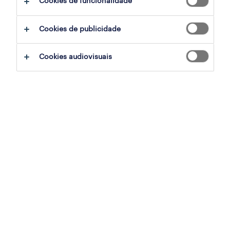
Cookies de funcionalidade
ajudar:
Cookies de publicidade
experimente remover alguns dos filtros
Cookies audiovisuais
que aplicou.
já experientou pesquisar por uma região
específica? Considere expandir a
distância até ao local de emprego.
altere a função ou palavras-chave e
verifique se foi escrito correctamente.