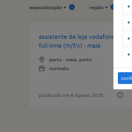
especialização
região
1
1
assistente de loja vodafone
full-time (m/f/x) - maia
porto - maia, porto
contrato
conf
publicado em 6 agosto 2026