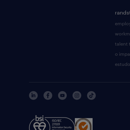
rands
employ
workm
talent
o impac
estudo