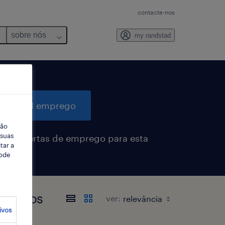
contacte-nos
sobre nós
my randstad
quisar 1 emprego
ção
 suas
eber alertas de emprego para esta
tar a
sa
Pode
ntrados
ver:
ivos