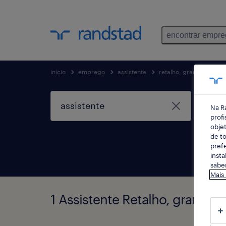
encontrar empr
início
emprego
assistente
retalho, grande consum
Na R
profi
objet
de to
prefe
insta
saber
Mais
1 Assistente Retalho, grande