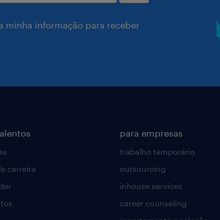
a minha informação para receber
talentos
para empresas
as
trabalho temporário
e carreira
outsourcing
lder
inhouse services
tos
career counseling