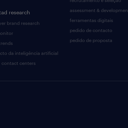
recrutamento e seleção
assessment & developmen
tad research
ferramentas digitais
er brand research
pedido de contacto
onitor
pedido de proposta
 trends
to da inteligência artificial
 contact centers