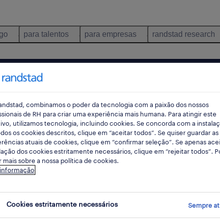
ego
para talentos
para empresas
randstad research
o e distribuição
leiria
pes
andstad, combinamos o poder da tecnologia com a paixão dos nossos
ssionais de RH para criar uma experiência mais humana. Para atingir este
ivo, utilizamos tecnologia, incluindo cookies. Se concorda com a instala
dos os cookies descritos, clique em “aceitar todos”. Se quiser guardar as
rec
rências atuais de cookies, clique em “confirmar seleção”. Se apenas acei
pesqui
lação dos cookies estritamente necessários, clique em “rejeitar todos”. 
 mais sobre a nossa política de cookies.
 informação
 consumo e distribuição empregos enco
Cookies estritamente necessários
Sempre at