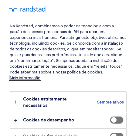
my randst
Na Randstad, combinamos o poder da tecnologia com a
beja
paixão dos nossos profissionais de RH para criar uma
experiência mais humana. Para atingir este objetivo, utilizamos
tecnologia, incluindo cookies. Se concorda com a instalação
de todos os cookies descritos, clique em “aceitar todos”. Se
quiser guardar as suas preferências atuais de cookies, clique
em “confirmar seleção”. Se apenas aceitar a instalação dos
cookies estritamente necessários, clique em “rejeitar todos”.
receber alertas de emprego para esta
Pode saber mais sobre a nossa política de cookies.
Mais informação
pesquisa
Cookies estritamente
Sempre ativos
3 Contrato encontrar Beja, Beja
necessários
Cookies de desempenho
filter
2