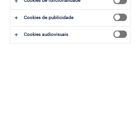
Cookies de funcionalidade
assistente de loja (m/f/x) full-time -
Cookies de publicidade
floene/paxgás
beja, beja
Cookies audiovisuais
contrato
publicado em 6 agosto 2026
assistente de loja (m/f/x) part-time -
floene/paxgás - vagas exclusivas
incapacidade igual ou sup...
beja, beja