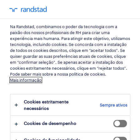
my randst
Na Randstad, combinamos o poder da tecnologia com a
emprego
paixão dos nossos profissionais de RH para criar uma
experiência mais humana. Para atingir este objetivo, utilizamos
tecnologia, incluindo cookies. Se concorda com a instalação
de todos os cookies descritos, clique em “aceitar todos”. Se
quiser guardar as suas preferências atuais de cookies, clique
em “confirmar seleção”. Se apenas aceitar a instalação dos
cookies estritamente necessários, clique em “rejeitar todos”.
Pode saber mais sobre a nossa política de cookies.
Mais informação
não foram encontrados resultados
Cookies estritamente
Sempre ativos
necessários
Não encontrámos resultados para a sua
pesquisa. Experimente alterar os seus
Cookies de desempenho
critérios de filtragem para obter mais
resultados. As seguintes acções podem