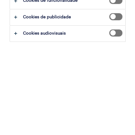
Cookies de funcionalidade
ajudar:
Cookies de publicidade
experimente remover alguns dos filtros
Cookies audiovisuais
que aplicou.
já experientou pesquisar por uma região
específica? Considere expandir a
distância até ao local de emprego.
altere a função ou palavras-chave e
verifique se foi escrito correctamente.