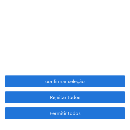
RANDSTAD,
, and SHAPING THE WORLD OF WORK are
registered trademarks of © Randstad N.V.
contacte-nos
termos e condições
política de privacidade
regime geral da prevenção da corrupção
denúncia de má conduta
confirmar seleção
reportar problemas de segurança
cookies
Rejeitar todos
mapa do site
Permitir todos
esteja atento